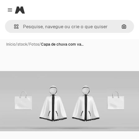
Magnific
Close menu
Pesqui
Início
/
stock
/
Fotos
/
Capa de chuva com va…