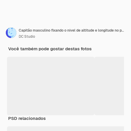
Capitão masculino fixando o nível de altitude e longitude no painel no cockpit do avião. Piloto empurrando botões no interruptor do painel de controle, usando pára-brisas na cabine da aeronave para pilotar o avião. Fechar-se.
DC Studio
Você também pode gostar destas fotos
PSD relacionados