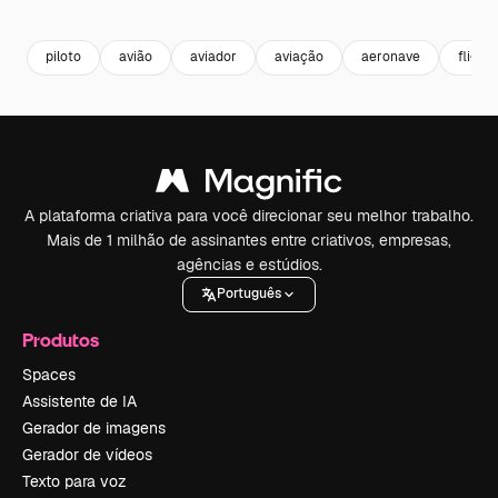
Premium
Premium
Premium
Premium
piloto
avião
aviador
aviação
aeronave
flight
A plataforma criativa para você direcionar seu melhor trabalho.
Mais de 1 milhão de assinantes entre criativos, empresas,
agências e estúdios.
Português
Produtos
Spaces
Assistente de IA
Gerador de imagens
Gerador de vídeos
Texto para voz