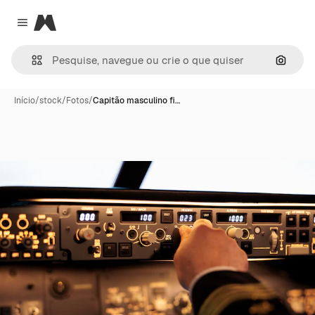
Magnific
Close menu
Pesqui
Início
/
stock
/
Fotos
/
Capitão masculino fi…