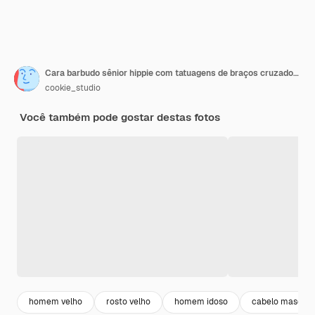
Cara barbudo sênior hippie com tatuagens de braços cruzados no peito, parecendo determinado e feliz na frente, em pé sobre uma parede branca
cookie_studio
Você também pode gostar destas fotos
homem velho
rosto velho
homem idoso
cabelo masculi