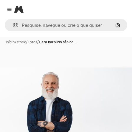
Magnific
Close menu
Pesqui
Início
/
stock
/
Fotos
/
Cara barbudo sênior …