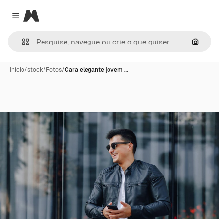
Magnific
Close menu
Pesqui
Início
/
stock
/
Fotos
/
Cara elegante jovem …