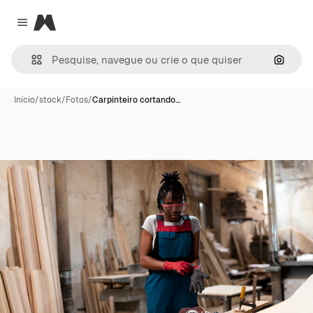
Magnific
Close menu
Pesqui
Início
/
stock
/
Fotos
/
Carpinteiro cortando…