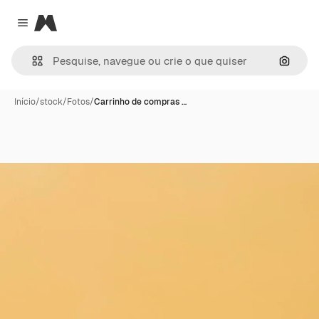
Magnific
Close menu
Pesqui
Início
/
stock
/
Fotos
/
Carrinho de compras …