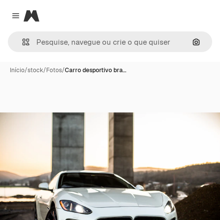
Magnific
Close menu
Pesqui
Início
/
stock
/
Fotos
/
Carro desportivo bra…