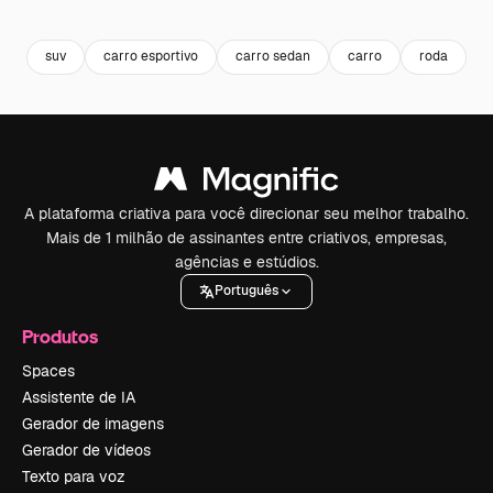
Premium
Premium
Gerado por IA
Premium
Premium
suv
carro esportivo
carro sedan
carro
roda
v
A plataforma criativa para você direcionar seu melhor trabalho.
Mais de 1 milhão de assinantes entre criativos, empresas,
agências e estúdios.
Português
Produtos
Spaces
Assistente de IA
Gerador de imagens
Gerador de vídeos
Texto para voz