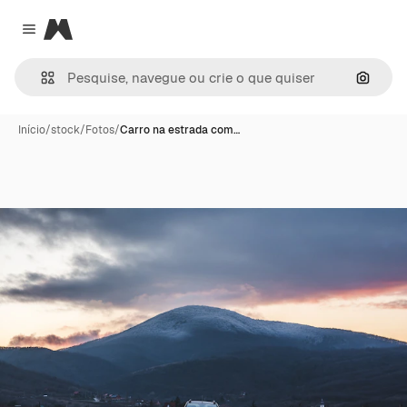
Magnific
Close menu
Pesqui
Início
/
stock
/
Fotos
/
Carro na estrada com…