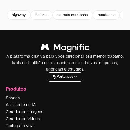
Premium
Premium
Premium
Premium
Gerado por 
highway
horizon
estrada montanha
montanha
est
A plataforma criativa para você direcionar seu melhor trabalho.
Mais de 1 milhão de assinantes entre criativos, empresas,
agências e estúdios.
Português
Produtos
Spaces
Assistente de IA
Gerador de imagens
Gerador de vídeos
Texto para voz