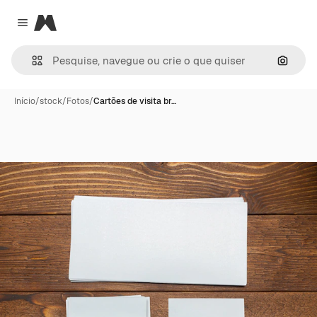
Magnific
Close menu
Pesqui
Início
/
stock
/
Fotos
/
Cartões de visita br…