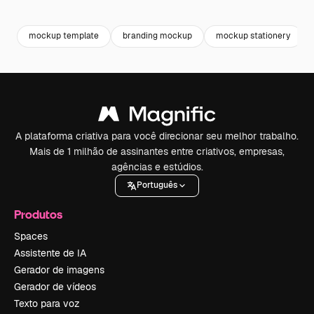
Premium
Premium
Gerado por IA
Premium
Premium
Gerado por 
mockup template
branding mockup
mockup stationery
A plataforma criativa para você direcionar seu melhor trabalho.
Mais de 1 milhão de assinantes entre criativos, empresas,
agências e estúdios.
Português
Produtos
Spaces
Assistente de IA
Gerador de imagens
Gerador de vídeos
Texto para voz