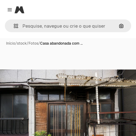
Magnific
Close menu
Pesqui
Início
/
stock
/
Fotos
/
Casa abandonada com …