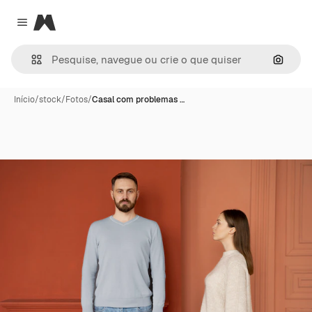
Magnific
Close menu
Pesqui
Início
/
stock
/
Fotos
/
Casal com problemas …