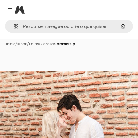
Magnific
Close menu
Pesqui
Início
/
stock
/
Fotos
/
Casal de bicicleta p…