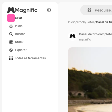
Criar
Início
/
stock
/
Fotos
/
Casal de t
Início
Buscar
Casal de tiro complet
magnific
Stock
Explorar
Todas as ferramentas