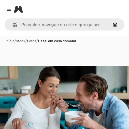
Magnific
Close menu
Pesqui
Início
/
stock
/
Fotos
/
Casal em casa comend…