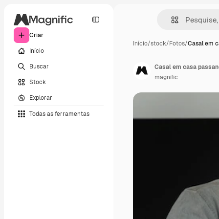
Criar
Início
/
stock
/
Fotos
/
Casal em c
Início
Buscar
Casal em casa passan
magnific
Stock
Explorar
Todas as ferramentas