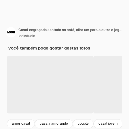
Casal engraçado sentado no sofá, olha um para o outro e joga o jogo do polegar. Menina apontando para o cara e tentando desviá-lo.
lookstudio
Você também pode gostar destas fotos
amor casal
casal namorando
couple
casal jovem