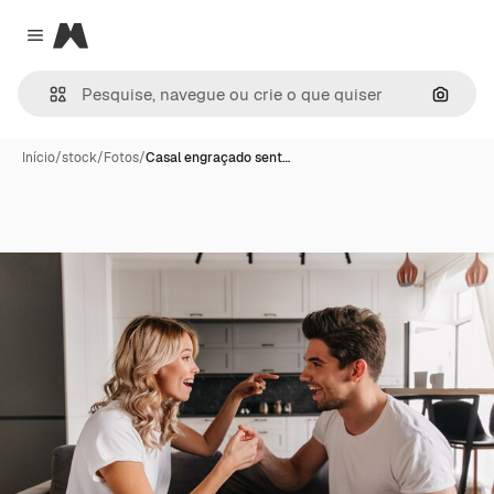
Magnific
Close menu
Pesqui
Início
/
stock
/
Fotos
/
Casal engraçado sent…