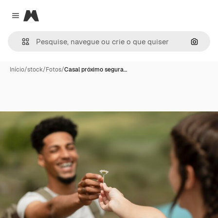
Magnific
Close menu
Pesqui
Início
/
stock
/
Fotos
/
Casal próximo segura…