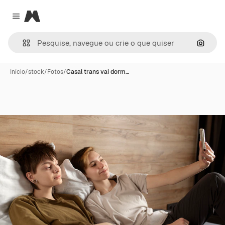
Magnific
Close menu
Pesqui
Início
/
stock
/
Fotos
/
Casal trans vai dorm…