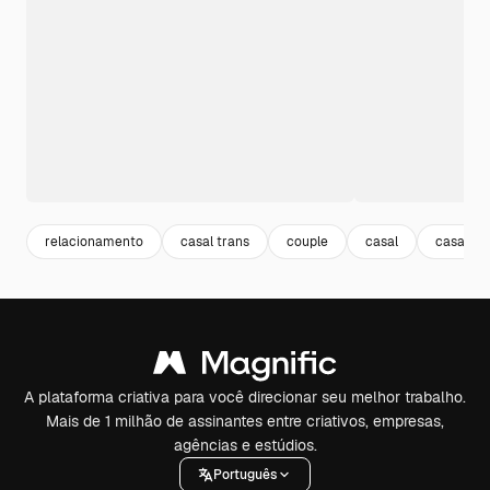
relacionamento
casal trans
couple
casal
casal ju
A plataforma criativa para você direcionar seu melhor trabalho.
Mais de 1 milhão de assinantes entre criativos, empresas,
agências e estúdios.
Português