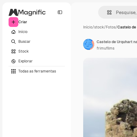
Criar
Início
/
stock
/
Fotos
/
Castelo de
Início
Buscar
Castelo de Urquhart na
frimufilms
Stock
Explorar
Todas as ferramentas