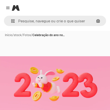
Magnific
Close menu
Pesqui
Início
/
stock
/
Fotos
/
Celebração do ano no…