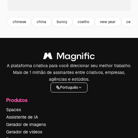
chinese
china
bunny
coelho
new year
celeb
A plataforma criativa para você direcionar seu melhor trabalho.
Mais de 1 milhão de assinantes entre criativos, empresas,
agências e estúdios.
Português
Produtos
Spaces
Assistente de IA
Gerador de imagens
Gerador de vídeos