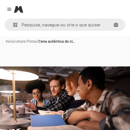
Magnific
Close menu
Pesqui
Início
/
stock
/
Fotos
/
Cena autêntica do cl…