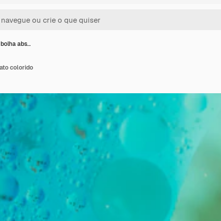
 bolha abs…
ato colorido