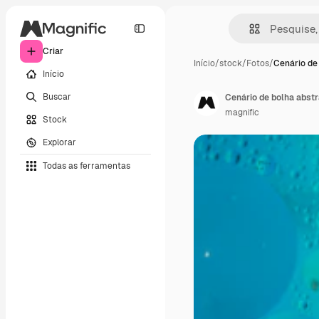
Criar
Início
/
stock
/
Fotos
/
Cenário de
Início
Buscar
Cenário de bolha abstr
magnific
Stock
Explorar
Todas as ferramentas