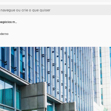
negócios m…
oderno