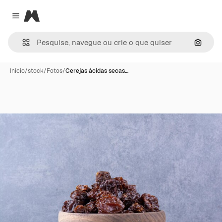
Magnific
Close menu
Pesqui
Início
/
stock
/
Fotos
/
Cerejas ácidas secas…