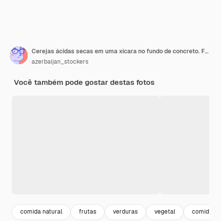
Cerejas ácidas secas em uma xícara no fundo de concreto. Foto de alta qualidade
azerbaijan_stockers
Você também pode gostar destas fotos
comida natural
frutas
verduras
vegetal
comida sa