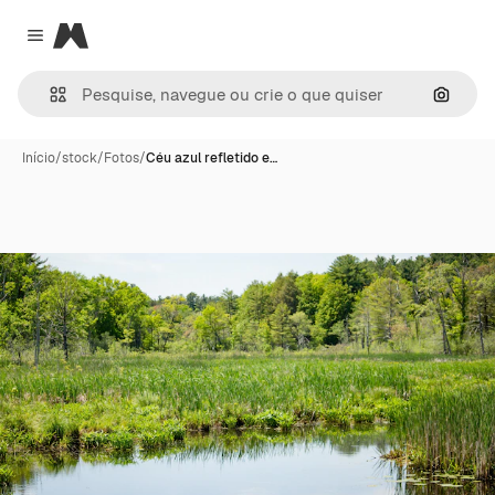
Magnific
Close menu
Pesqui
Início
/
stock
/
Fotos
/
Céu azul refletido e…