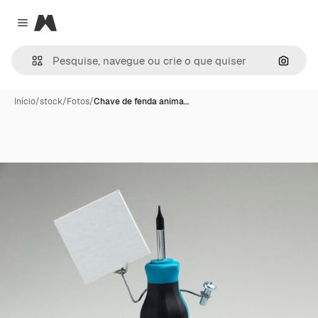
Magnific
Close menu
Pesqui
Início
/
stock
/
Fotos
/
Chave de fenda anima…