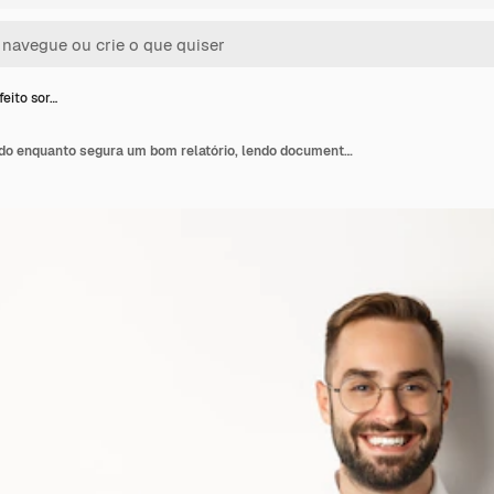
feito sor…
Chefe satisfeito sorrindo enquanto segura um bom relatório, lendo documentos, em pé