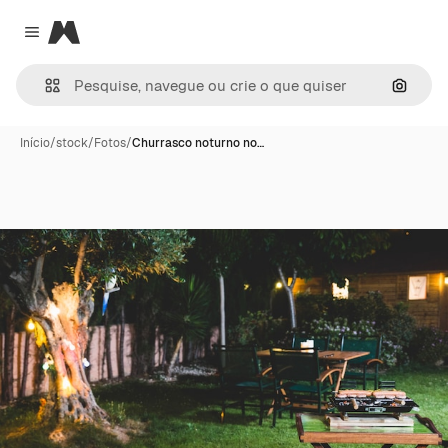
Magnific
Close menu
Pesqui
Início
/
stock
/
Fotos
/
Churrasco noturno no…