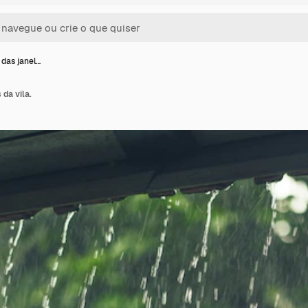
 das janel…
 da vila.