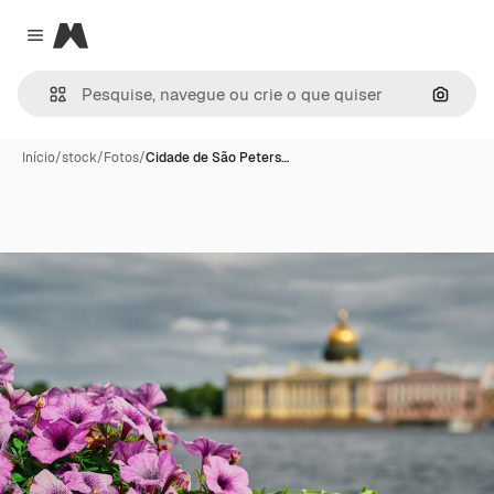
Magnific
Close menu
Pesqui
Início
/
stock
/
Fotos
/
Cidade de São Peters…