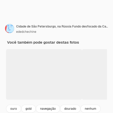
Cidade de São Petersburgo, na Rússia Fundo desfocado da Catedral de Santo Isaac, foco na vista de flores da Ilha Vasilyevsky através do céu nublado do Rio Neva Tour na Rússia
ededchechine
Você também pode gostar destas fotos
ouro
gold
navegação
dourado
nenhum