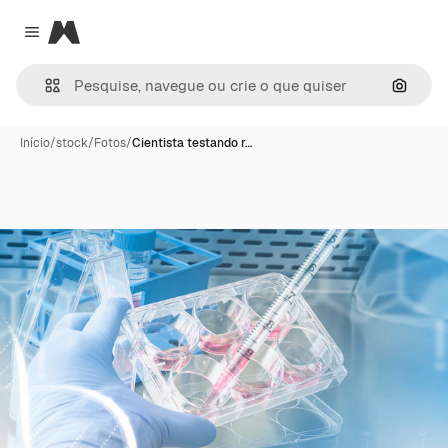
Magnific
Close menu
Pesqui
Início
/
stock
/
Fotos
/
Cientista testando r…