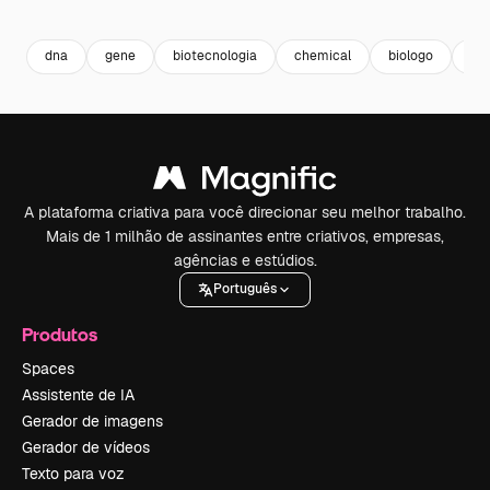
Premium
Premium
Premium
Premium
dna
gene
biotecnologia
chemical
biologo
qu
A plataforma criativa para você direcionar seu melhor trabalho.
Mais de 1 milhão de assinantes entre criativos, empresas,
agências e estúdios.
Português
Produtos
Spaces
Assistente de IA
Gerador de imagens
Gerador de vídeos
Texto para voz