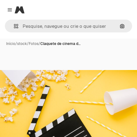
Magnific
Close menu
Pesqui
Início
/
stock
/
Fotos
/
Claquete de cinema d…