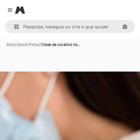
Magnific
Close menu
Pesqui
Início
/
stock
/
Fotos
/
Close de curativo no…