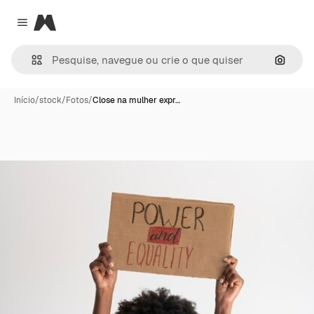
Magnific
Close menu
Pesqui
Início
/
stock
/
Fotos
/
Close na mulher expr…