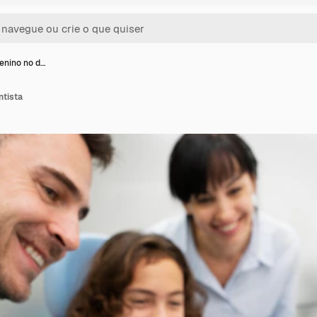
enino no d…
ntista