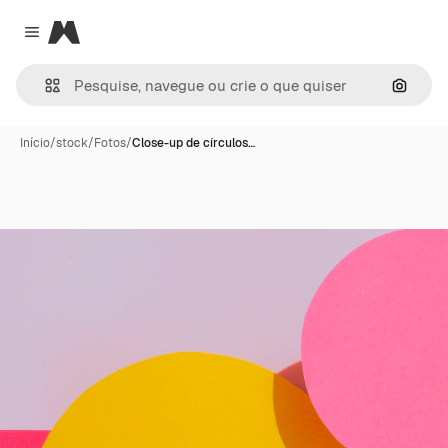
Magnific
Close menu
Pesqui
Início
/
stock
/
Fotos
/
Close-up de círculos…