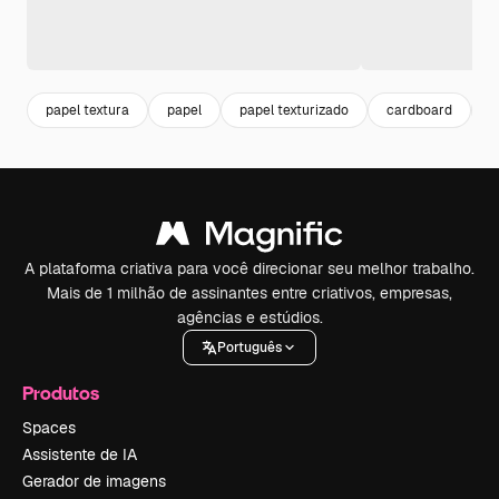
papel textura
papel
papel texturizado
cardboard
t
A plataforma criativa para você direcionar seu melhor trabalho.
Mais de 1 milhão de assinantes entre criativos, empresas,
agências e estúdios.
Português
Produtos
Spaces
Assistente de IA
Gerador de imagens