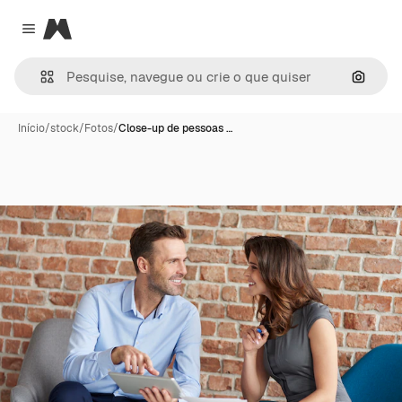
Magnific
Close menu
Pesqui
Início
/
stock
/
Fotos
/
Close-up de pessoas …