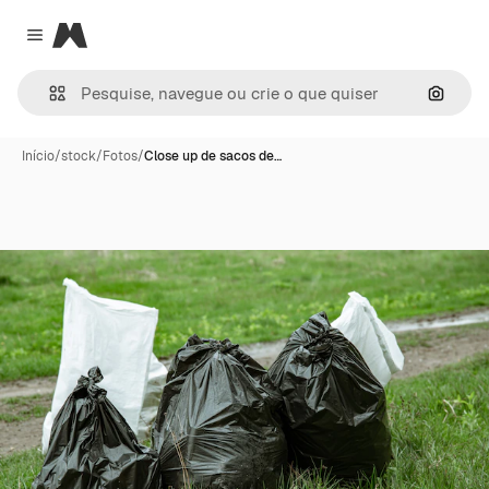
Magnific
Close menu
Pesqui
Início
/
stock
/
Fotos
/
Close up de sacos de…