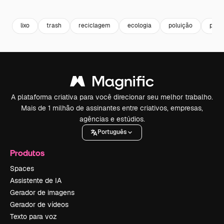
Premium
Premium
Premium
Premium
lixo
trash
reciclagem
ecologia
poluição
parq
A plataforma criativa para você direcionar seu melhor trabalho.
Mais de 1 milhão de assinantes entre criativos, empresas,
agências e estúdios.
Português
Produtos
Spaces
Assistente de IA
Gerador de imagens
Gerador de vídeos
Texto para voz