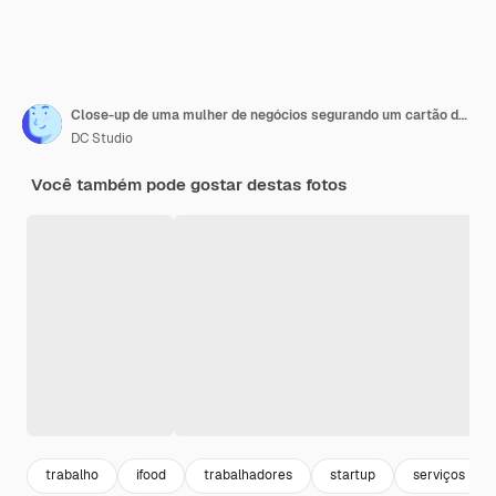
Close-up de uma mulher de negócios segurando um cartão de crédito de pos, usando tecnologia sem contato, pagando por comida para viagem no correio
DC Studio
Você também pode gostar destas fotos
trabalho
ifood
trabalhadores
startup
serviços