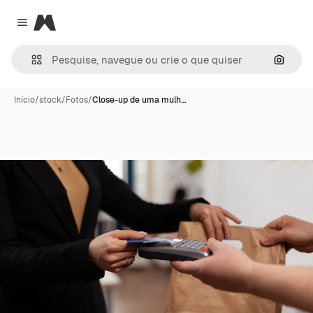
Magnific
Close menu
Pesqui
Início
/
stock
/
Fotos
/
Close-up de uma mulh…