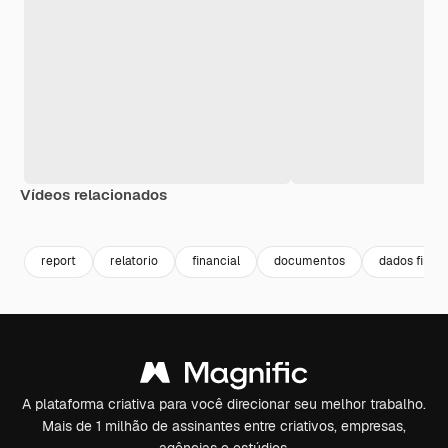
Vídeos relacionados
Premium
Premium
Premium
Premium
report
relatorio
financial
documentos
dados finan
A plataforma criativa para você direcionar seu melhor trabalho.
Mais de 1 milhão de assinantes entre criativos, empresas,
agências e estúdios.