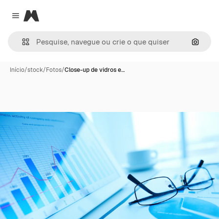
Magnific
Close menu
Pesqui
Início
/
stock
/
Fotos
/
Close-up de vidros e…