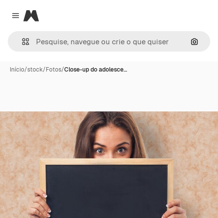
Magnific
Close menu
Pesqui
Início
/
stock
/
Fotos
/
Close-up do adolesce…