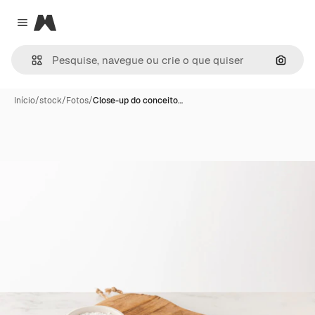
Magnific
Close menu
Pesqui
Início
/
stock
/
Fotos
/
Close-up do conceito…