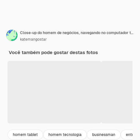
Close-up do homem de negócios, navegando no computador tablet
katemangostar
Você também pode gostar destas fotos
homem tablet
homem tecnologia
businessman
entrepr