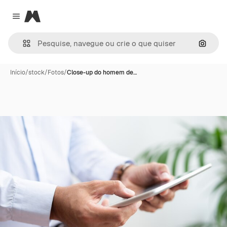
Magnific
Close menu
Pesqui
Início
/
stock
/
Fotos
/
Close-up do homem de…