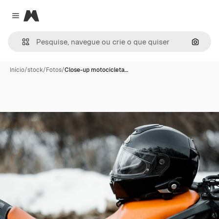
Magnific
Close menu
Pesqui
Início
/
stock
/
Fotos
/
Close-up motocicleta…