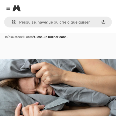
Magnific
Close menu
Pesqui
Início
/
stock
/
Fotos
/
Close-up mulher cobr…