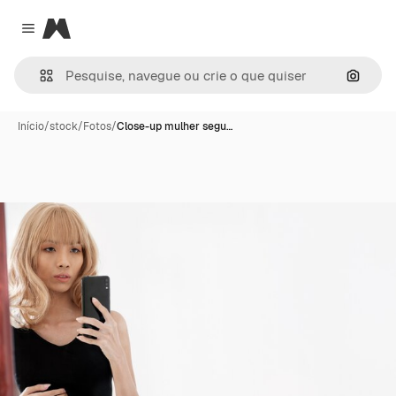
Magnific
Close menu
Pesqui
Início
/
stock
/
Fotos
/
Close-up mulher segu…