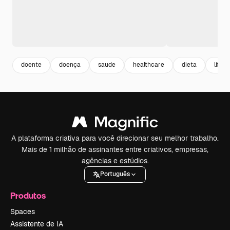
doente
doença
saude
healthcare
dieta
lifest
A plataforma criativa para você direcionar seu melhor trabalho.
Mais de 1 milhão de assinantes entre criativos, empresas,
agências e estúdios.
Português
Produtos
Spaces
Assistente de IA