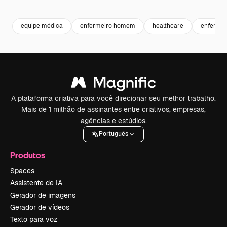
Premium
Premium
Gerado por IA
Premium
Premium
equipe médica
enfermeiro homem
healthcare
enfermei
A plataforma criativa para você direcionar seu melhor trabalho.
Mais de 1 milhão de assinantes entre criativos, empresas,
agências e estúdios.
Português
Produtos
Spaces
Assistente de IA
Gerador de imagens
Gerador de vídeos
Texto para voz