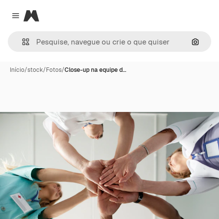
Magnific
Close menu
Pesqui
Início
/
stock
/
Fotos
/
Close-up na equipe d…