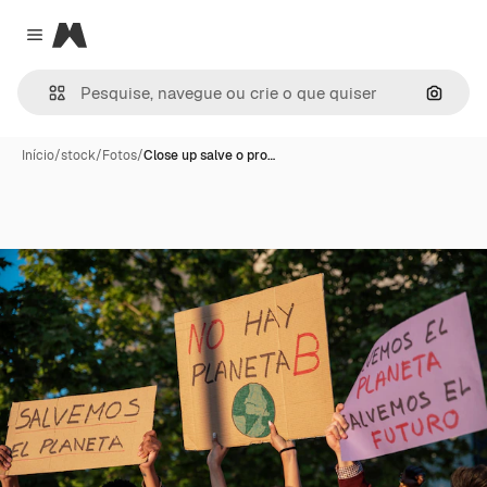
Magnific
Close menu
Pesqui
Início
/
stock
/
Fotos
/
Close up salve o pro…