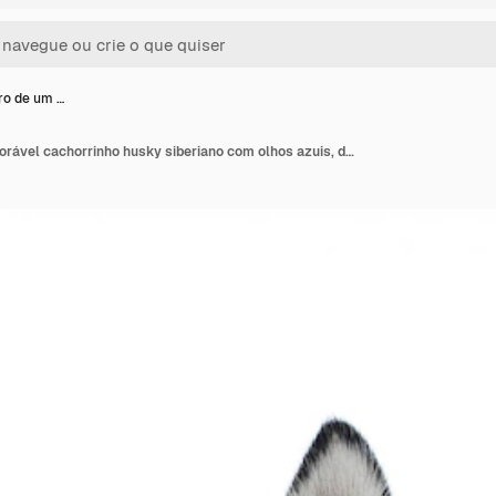
ro de um …
Close-up tiro de um adorável cachorrinho husky siberiano com olhos azuis, deitado perto de sua tigela de comida, isolada no branco.