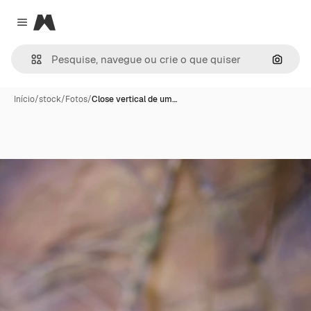
Magnific
Close menu
Pesqui
Início
/
stock
/
Fotos
/
Close vertical de um…