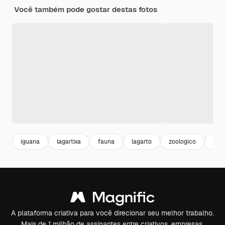
Você também pode gostar destas fotos
iguana
lagartixa
fauna
lagarto
zoologico
ani
A plataforma criativa para você direcionar seu melhor trabalho.
Mais de 1 milhão de assinantes entre criativos, empresas,